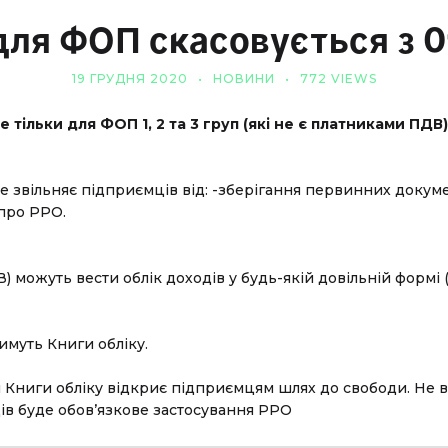
для ФОП скасовується з 01
19 ГРУДНЯ 2020
НОВИНИ
772 VIEWS
е тільки для ФОП 1, 2 та 3 груп (які не є платниками ПДВ
не звільняє підприємців від: -зберігання первинних доку
 про РРО.
ДВ) можуть вести облік доходів у будь-якій довільній фор
тимуть Книги обліку.
Книги обліку відкриє підприємцям шлях до свободи. Не вар
ців буде обов’язкове застосування РРО